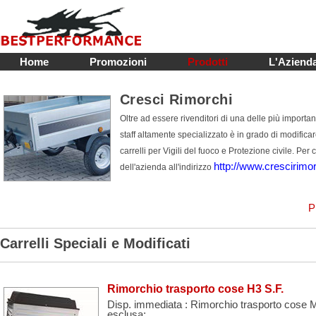
Home
Promozioni
Prodotti
L'Aziend
Cresci Rimorchi
Oltre ad essere rivenditori di una delle più important
staff altamente specializzato è in grado di modificare
carrelli per Vigili del fuoco e Protezione civile. Per 
http://www.crescirimorc
dell'azienda all'indirizzo
P
Carrelli Speciali e Modificati
Rimorchio trasporto cose H3 S.F.
Disp. immediata : Rimorchio trasporto cose Mo
esclusa;