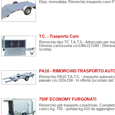
Disp. immediata; Rimorchio trasporto cose PT4
T.C. - Trasporto Cani
Rimorchio tipo TC T.A.T.S.- Attrezzato per tr
Dimens.carrozzeria cm148x117x80 - Dimens.c
scorta);
PA10 - RIMORCHIO TRASPORTO AUTO
Rimorchio PA10 T.A.T.S. - trasporto autoveicol
pianale cm.310x158 - In offerta (scontato del
750F ECONOMY FURGONATI
Rimorchio pdr trasporto cose/moto. Completo
carico kg. 750 - portata kg.410 da aggiungere