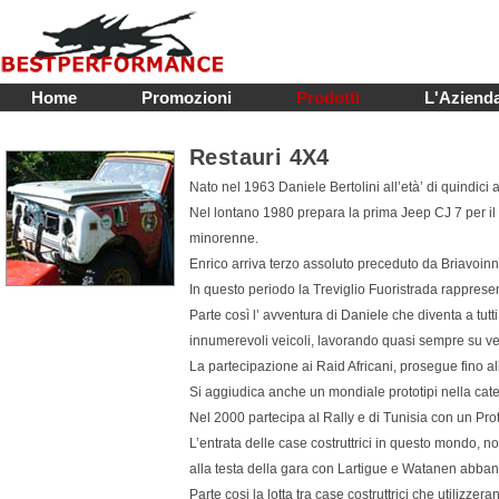
Home
Promozioni
Prodotti
L'Aziend
Restauri 4X4
Nato nel 1963 Daniele Bertolini all’età’ di quindici a
Nel lontano 1980 prepara la prima Jeep CJ 7 per il 
minorenne.
Enrico arriva terzo assoluto preceduto da Briavoi
In questo periodo la Treviglio Fuoristrada rapprese
Parte così l’ avventura di Daniele che diventa a tutti
innumerevoli veicoli, lavorando quasi sempre su vei
La partecipazione ai Raid Africani, prosegue fino 
Si aggiudica anche un mondiale prototipi nella cat
Nel 2000 partecipa al Rally e di Tunisia con un Pr
L’entrata delle case costruttrici in questo mondo, no
alla testa della gara con Lartigue e Watanen abb
Parte cosi la lotta tra case costruttrici che utilizzera