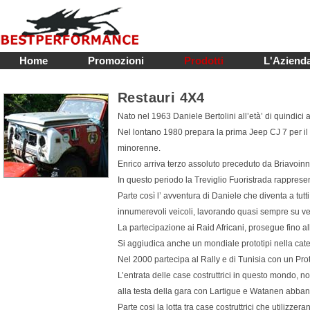
Home
Promozioni
Prodotti
L'Aziend
Restauri 4X4
Nato nel 1963 Daniele Bertolini all’età’ di quindici a
Nel lontano 1980 prepara la prima Jeep CJ 7 per il 
minorenne.
Enrico arriva terzo assoluto preceduto da Briavoi
In questo periodo la Treviglio Fuoristrada rapprese
Parte così l’ avventura di Daniele che diventa a tutti
innumerevoli veicoli, lavorando quasi sempre su vei
La partecipazione ai Raid Africani, prosegue fino 
Si aggiudica anche un mondiale prototipi nella cat
Nel 2000 partecipa al Rally e di Tunisia con un Pr
L’entrata delle case costruttrici in questo mondo, no
alla testa della gara con Lartigue e Watanen abb
Parte cosi la lotta tra case costruttrici che utilizzera