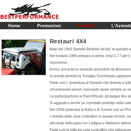
Home
Promozioni
Prodotti
L'Aziend
Restauri 4X4
Nato nel 1963 Daniele Bertolini all’età’ di quindici a
Nel lontano 1980 prepara la prima Jeep CJ 7 per il 
minorenne.
Enrico arriva terzo assoluto preceduto da Briavoi
In questo periodo la Treviglio Fuoristrada rapprese
Parte così l’ avventura di Daniele che diventa a tutti
innumerevoli veicoli, lavorando quasi sempre su vei
La partecipazione ai Raid Africani, prosegue fino 
Si aggiudica anche un mondiale prototipi nella cat
Nel 2000 partecipa al Rally e di Tunisia con un Pr
L’entrata delle case costruttrici in questo mondo, no
alla testa della gara con Lartigue e Watanen abb
Parte cosi la lotta tra case costruttrici che utilizzera